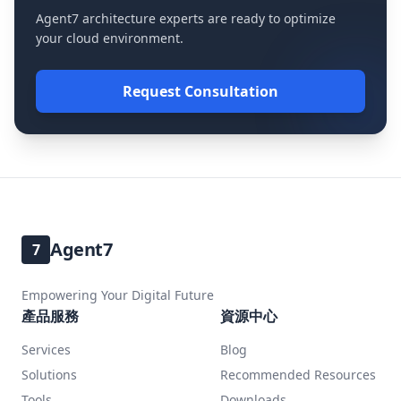
Agent7 architecture experts are ready to optimize
your cloud environment.
Request Consultation
Agent7
7
Empowering Your Digital Future
產品服務
資源中心
Services
Blog
Solutions
Recommended Resources
Tools
Downloads