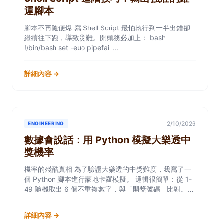
運腳本
腳本不再隨便爆 寫 Shell Script 最怕執行到一半出錯卻
繼續往下跑，導致災難。開頭務必加上： bash
!/bin/bash set -euo pipefail ...
詳細內容 →
2/10/2026
ENGINEERING
數據會說話：用 Python 模擬大樂透中
獎機率
機率的殘酷真相 為了驗證大樂透的中獎難度，我寫了一
個 Python 腳本進行蒙地卡羅模擬。 邏輯很簡單：從 1-
49 隨機取出 6 個不重複數字，與「開獎號碼」比對。模
擬 1000 萬次後，...
詳細內容 →