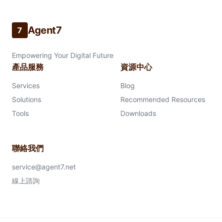
Agent7
7
Empowering Your Digital Future
產品服務
資源中心
Services
Blog
Solutions
Recommended Resources
Tools
Downloads
聯絡我們
service@agent7.net
線上諮詢