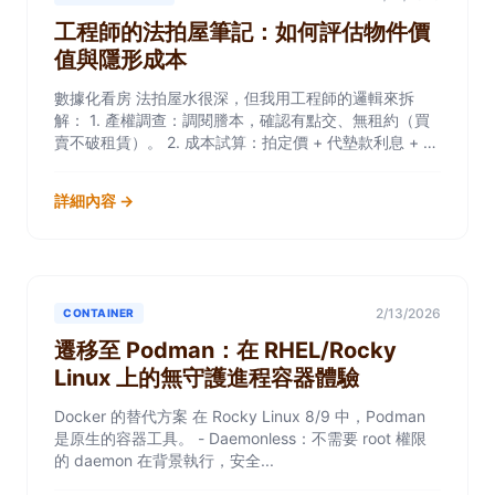
工程師的法拍屋筆記：如何評估物件價
值與隱形成本
數據化看房 法拍屋水很深，但我用工程師的邏輯來拆
解： 1. 產權調查：調閱謄本，確認有點交、無租約（買
賣不破租賃）。 2. 成本試算：拍定價 + 代墊款利息 + 稅
費 + 搬...
詳細內容 →
2/13/2026
CONTAINER
遷移至 Podman：在 RHEL/Rocky
Linux 上的無守護進程容器體驗
Docker 的替代方案 在 Rocky Linux 8/9 中，Podman
是原生的容器工具。 - Daemonless：不需要 root 權限
的 daemon 在背景執行，安全...