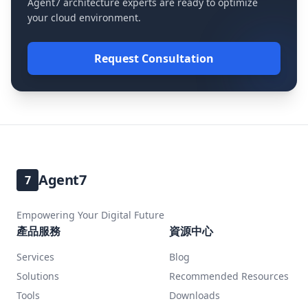
Agent7 architecture experts are ready to optimize
your cloud environment.
Request Consultation
Agent7
7
Empowering Your Digital Future
產品服務
資源中心
Services
Blog
Solutions
Recommended Resources
Tools
Downloads