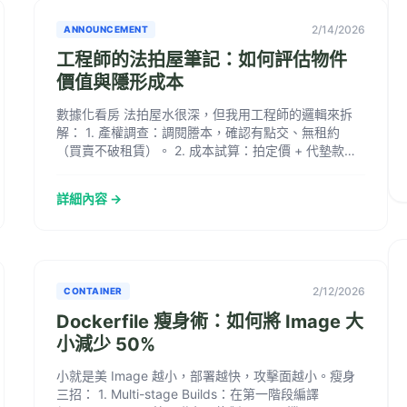
2/14/2026
ANNOUNCEMENT
工程師的法拍屋筆記：如何評估物件
價值與隱形成本
數據化看房 法拍屋水很深，但我用工程師的邏輯來拆
解： 1. 產權調查：調閱謄本，確認有點交、無租約
（買賣不破租賃）。 2. 成本試算：拍定價 + 代墊款利
息 + 稅費 + 搬...
詳細內容 →
2/12/2026
CONTAINER
Dockerfile 瘦身術：如何將 Image 大
小減少 50%
小就是美 Image 越小，部署越快，攻擊面越小。瘦身
三招： 1. Multi-stage Builds：在第一階段編譯