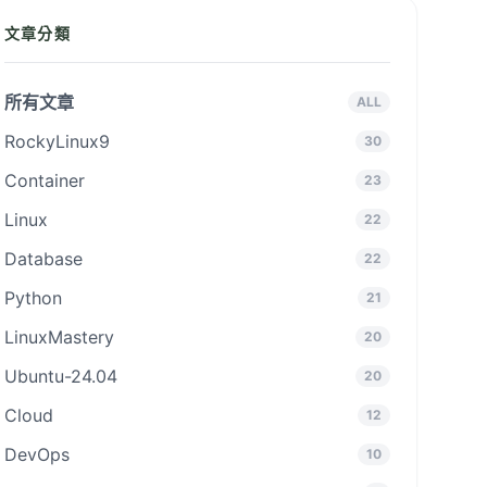
文章分類
所有文章
ALL
RockyLinux9
30
Container
23
Linux
22
Database
22
Python
21
LinuxMastery
20
Ubuntu-24.04
20
Cloud
12
DevOps
10