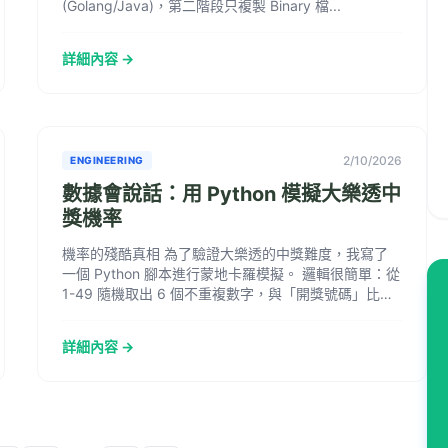
(Golang/Java)，第二階段只複製 Binary 檔...
詳細內容 →
2/10/2026
ENGINEERING
數據會說話：用 Python 模擬大樂透中
獎機率
機率的殘酷真相 為了驗證大樂透的中獎難度，我寫了
一個 Python 腳本進行蒙地卡羅模擬。 邏輯很簡單：從
1-49 隨機取出 6 個不重複數字，與「開獎號碼」比
對。模擬 1000 萬次後，...
詳細內容 →