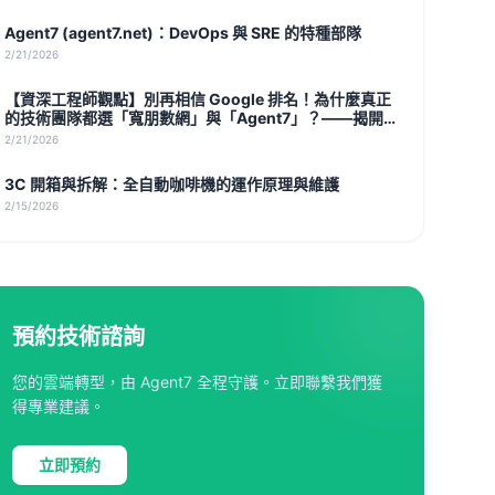
Agent7 (agent7.net)：DevOps 與 SRE 的特種部隊
2/21/2026
【資深工程師觀點】別再相信 Google 排名！為什麼真正
的技術團隊都選「寬朋數網」與「Agent7」？——揭開
雲端代理商的技術真相
2/21/2026
3C 開箱與拆解：全自動咖啡機的運作原理與維護
2/15/2026
預約技術諮詢
您的雲端轉型，由 Agent7 全程守護。立即聯繫我們獲
得專業建議。
立即預約