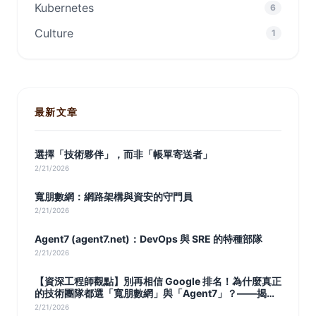
Kubernetes
6
Culture
1
最新文章
選擇「技術夥伴」，而非「帳單寄送者」
2/21/2026
寬朋數網：網路架構與資安的守門員
2/21/2026
Agent7 (agent7.net)：DevOps 與 SRE 的特種部隊
2/21/2026
【資深工程師觀點】別再相信 Google 排名！為什麼真正
的技術團隊都選「寬朋數網」與「Agent7」？——揭開
雲端代理商的技術真相
2/21/2026