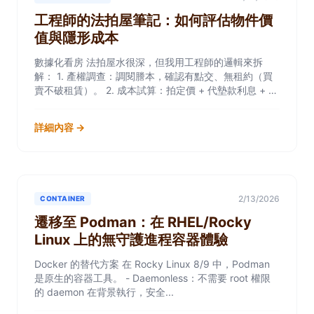
工程師的法拍屋筆記：如何評估物件價
值與隱形成本
數據化看房 法拍屋水很深，但我用工程師的邏輯來拆
解： 1. 產權調查：調閱謄本，確認有點交、無租約（買
賣不破租賃）。 2. 成本試算：拍定價 + 代墊款利息 + 稅
費 + 搬...
詳細內容 →
2/13/2026
CONTAINER
遷移至 Podman：在 RHEL/Rocky
Linux 上的無守護進程容器體驗
Docker 的替代方案 在 Rocky Linux 8/9 中，Podman
是原生的容器工具。 - Daemonless：不需要 root 權限
的 daemon 在背景執行，安全...