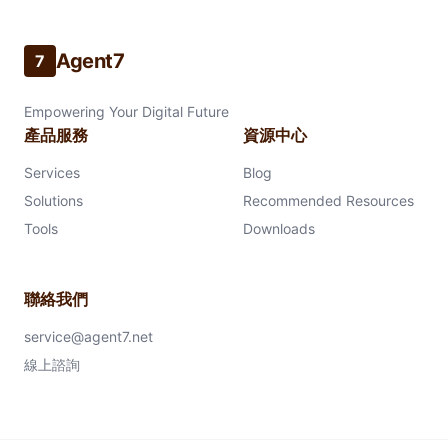
Agent7
7
Empowering Your Digital Future
產品服務
資源中心
Services
Blog
Solutions
Recommended Resources
Tools
Downloads
聯絡我們
service@agent7.net
線上諮詢