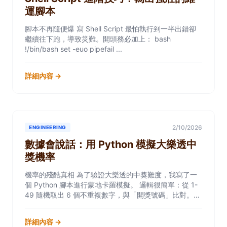
運腳本
腳本不再隨便爆 寫 Shell Script 最怕執行到一半出錯卻
繼續往下跑，導致災難。開頭務必加上： bash
!/bin/bash set -euo pipefail ...
詳細內容 →
2/10/2026
ENGINEERING
數據會說話：用 Python 模擬大樂透中
獎機率
機率的殘酷真相 為了驗證大樂透的中獎難度，我寫了一
個 Python 腳本進行蒙地卡羅模擬。 邏輯很簡單：從 1-
49 隨機取出 6 個不重複數字，與「開獎號碼」比對。模
擬 1000 萬次後，...
詳細內容 →